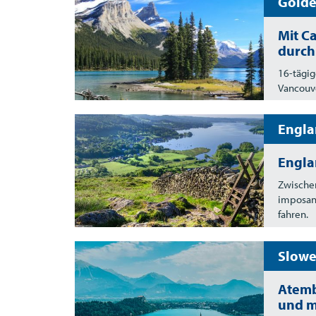
Golde
Mit C
durch
16-tägig
Vancouv
Engla
Engla
Zwischen
imposant
fahren.
Slowe
Atemb
und m