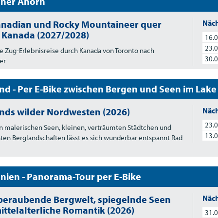
ner Ahorn
anadian und Rocky Mountaineer quer
Näch
 Kanada (2027/2028)
16.0
23.0
e Zug-Erlebnisreise durch Kanada von Toronto nach
30.0
er
nd - Per E-Bike zwischen Bergen und Seen im Lake 
nds wilder Nordwesten (2026)
Näch
23.0
 malerischen Seen, kleinen, verträumten Städtchen und
13.0
en Berglandschaften lässt es sich wunderbar entspannt Rad
nien - Panorama-Tour per E-Bike
eraubende Bergwelt, spiegelnde Seen
Näch
ittelalterliche Romantik (2026)
31.0