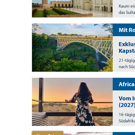
Kaum ein
das Sult
Mit Ro
Exklu
Kapst
21-tägig
nach Süd
Afric
Vom I
(2027
16-tägig
Südafri