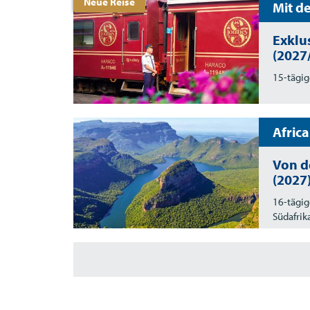
Neue Reise
Mit d
Exklu
(2027
15-tägig
Afric
Von d
(2027
16-tägig
Südafri