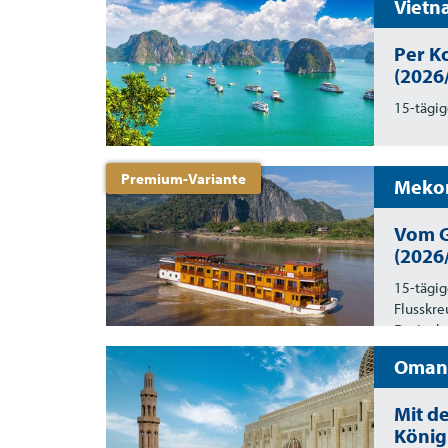
Vietn
Per K
(2026
15-tägig
Premium-Variante
Mekon
Vom G
(2026
15-tägig
Flusskre
Dreieck 
Oman 
Mit d
König