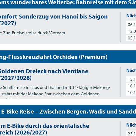
ams wunderbares Welterbe: Bahnreise mit dem S
omfort-Sonderzug von Hanoi bis Saigon
Näch
/2027)
06.1
12.0
e Zug-Erlebnisreise durch Vietnam
05.1
g-Flusskreuzfahrt Orchidee (Premium)
oldenen Dreieck nach Vientiane
Näch
/2027/2028)
15.1
16.1
e Schiffsreise in Laos und Thailand mit 11-tägiger Mekong-
10.1
uzfahrt mit der Mekong Star zwischen dem Goldenen
und Vientiane
E-Bike Reise – Zwischen Bergen, Wadis und Sand
em E-Bike durch das orientalische
Näch
reich (2026/2027)
23.1