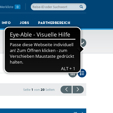
Merkliste
0
Info
Jobs
Partnerbereich
Reisefinder einblenden
Seite
1
von
20
Seiten