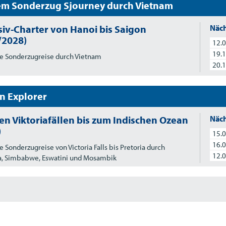
em Sonderzug Sjourney durch Vietnam
siv-Charter von Hanoi bis Saigon
Näch
/2028)
12.0
19.1
e Sonderzugreise durch Vietnam
20.1
an Explorer
en Viktoriafällen bis zum Indischen Ozean
Näch
)
15.0
16.0
e Sonderzugreise von Victoria Falls bis Pretoria durch
12.0
ka, Simbabwe, Eswatini und Mosambik