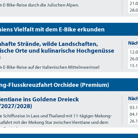
21.0
n E-Bike-Reise durch die Julischen Alpen.
28.0
niens Vielfalt mit dem E-Bike erkunden
hafte Strände, wilde Landschaften,
Näch
rische Orte und kulinarische Hochgenüsse
12.0
)
26.0
15.1
n E-Bike-Reise auf der italienischen Mittelmeerinsel
n.
g-Flusskreuzfahrt Orchidee (Premium)
ientiane ins Goldene Dreieck
Näch
/2027/2028)
03.1
04.1
e Schiffsreise in Laos und Thailand mit 11-tägiger Mekong-
26.1
uzfahrt mit der Mekong Star zwischen Vientiane und dem
n Dreieck