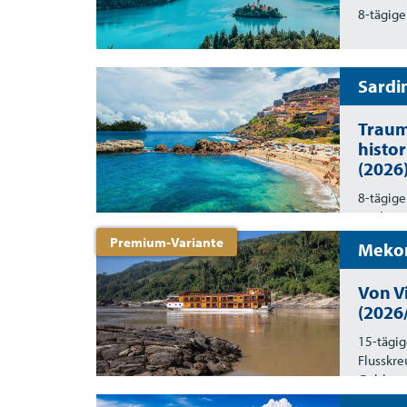
8-tägige
Sardi
Traum
histo
(2026
8-tägige
Sardinie
Premium-Variante
Mekon
Von V
(2026
15-tägig
Flusskre
Goldene