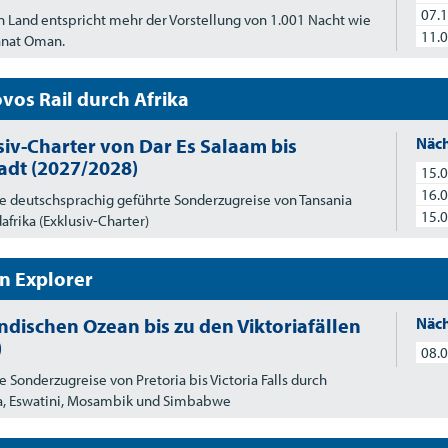
07.1
 Land entspricht mehr der Vorstellung von 1.001 Nacht wie
11.0
anat Oman.
vos Rail durch Afrika
siv-Charter von Dar Es Salaam bis
Näch
adt (2027/2028)
15.0
16.0
e deutschsprachig geführte Sonderzugreise von Tansania
15.0
afrika (Exklusiv-Charter)
an Explorer
ndischen Ozean bis zu den Viktoriafällen
Näch
)
08.0
e Sonderzugreise von Pretoria bis Victoria Falls durch
ka, Eswatini, Mosambik und Simbabwe