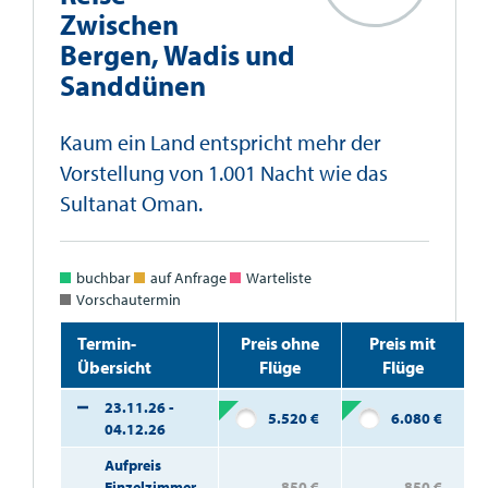
Zwischen
Bergen, Wadis und
Sanddünen
Kaum ein Land entspricht mehr der
Vorstellung von 1.001 Nacht wie das
Sultanat Oman.
buchbar
auf Anfrage
Warteliste
Vorschautermin
Termin-
Preis ohne
Preis mit
Übersicht
Flüge
Flüge
23.11.26 -
5.520
€
6.080
€
04.12.26
Aufpreis
Einzelzimmer
850
€
850
€