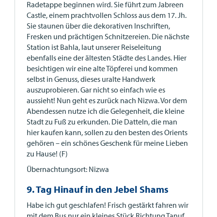
Radetappe beginnen wird. Sie führt zum Jabreen
Castle, einem prachtvollen Schloss aus dem 17. Jh.
Sie staunen über die dekorativen Inschriften,
Fresken und prächtigen Schnitzereien. Die nächste
Station ist Bahla, laut unserer Reiseleitung
ebenfalls eine der ältesten Städte des Landes. Hier
besichtigen wir eine alte Töpferei und kommen
selbst in Genuss, dieses uralte Handwerk
auszuprobieren. Gar nicht so einfach wie es
aussieht! Nun geht es zurück nach Nizwa. Vor dem
Abendessen nutze ich die Gelegenheit, die kleine
Stadt zu Fuß zu erkunden. Die Datteln, die man
hier kaufen kann, sollen zu den besten des Orients
gehören – ein schönes Geschenk für meine Lieben
zu Hause! (F)
Übernachtungsort: Nizwa
9. Tag Hinauf in den Jebel Shams
Habe ich gut geschlafen! Frisch gestärkt fahren wir
mit dem Bus nur ein kleines Stück Richtung Tanuf.