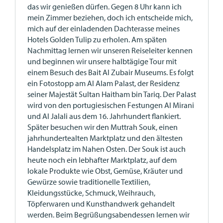
das wir genießen dürfen. Gegen 8 Uhr kann ich
mein Zimmer beziehen, doch ich entscheide mich,
mich auf der einladenden Dachterasse meines
Hotels Golden Tulip zu erholen. Am späten
Nachmittag lernen wir unseren Reiseleiter kennen
und beginnen wir unsere halbtägige Tour mit
einem Besuch des Bait Al Zubair Museums. Es folgt
ein Fotostopp am Al Alam Palast, der Residenz
seiner Majestät Sultan Haitham bin Tariq. Der Palast
wird von den portugiesischen Festungen Al Mirani
und Al Jalali aus dem 16. Jahrhundert flankiert.
Später besuchen wir den Muttrah Souk, einen
jahrhundertealten Marktplatz und den ältesten
Handelsplatz im Nahen Osten. Der Souk ist auch
heute noch ein lebhafter Marktplatz, auf dem
lokale Produkte wie Obst, Gemüse, Kräuter und
Gewürze sowie traditionelle Textilien,
Kleidungsstücke, Schmuck, Weihrauch,
Töpferwaren und Kunsthandwerk gehandelt
werden. Beim Begrüßungsabendessen lernen wir