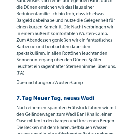
Sandwüste. Nach einer aufregenden Fahrt durch
die Dünen erreichen wir das Haus einer
Beduinenfamilie. Ich bin froh, dass ich etwas
Bargeld dabeihabe und nutze die Gelegenheit für
einen kurzen Kamelritt. Die Nacht verbringen wir
in einem äußerst komfortablen Wüsten-Camp.
Zum Abendessen genießen wir ein fantastisches
Barbecue und beobachten dabei den
spektakulären, in allen Rottönen leuchtenden
Sonnenuntergang über den Dünen. Später
leuchtet ein sagenhafter Sternenhimmel über uns.
(FA)
Übernachtungsort: Wüsten-Camp
7. Tag Neuer Tag, neues Wadi
Nach einem entspannten Frühstück fahren wir mit
den Geländewägen zum Wadi Bani Khalid, einer
Oase mitten in den kargen und trockenen Bergen.
Die Becken mit dem klaren, tiefblauen Wasser
locken uns alle, ein erfrischendes Bad zu nehmen.