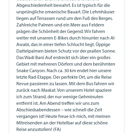
Abgeschiedenheit bewahrt. Es ist typisch für die
ursprüngliche omanische Bauart. Die Lehmhäuser
liegen auf Terrassen rund um den Fuß des Berges.
Zahlreiche Palmen und ein Meer aus Feldern
prägen die Schönheit der Gegend. Wir fahren
weiter mit unseren E-Bikes durch hinunter nach Al
Awabi, das in einer tiefen Schlucht liegt. Üppige
Dattelpalmen bieten Schutz vor der prallen Sonne.
Das Wadi Bani Auf erstreckt sich über ein großes
Gebiet mit mehreren Dörfern und dem berühmten
Snake Canyon. Nach ca. 30 km endet hier unsere
letzte Rad-Etappe. Der perfekte Ort, um die Reise
Revue passieren zu lassen. Mit dem Bus fahren wir
zurück nach Maskat. Von unserem Hotel spaziere
ich zum Strand, der nur wenige Gehminuten
entfernt ist. Am Abend treffen wir uns zum
Abschiedsabendessen – wie schnell die Zeit
vergangen ist! Heute freue ich mich, mit meinen
Mitreisenden an der Hotelbar auf diese schöne
Reise anzustoßen! (FA)