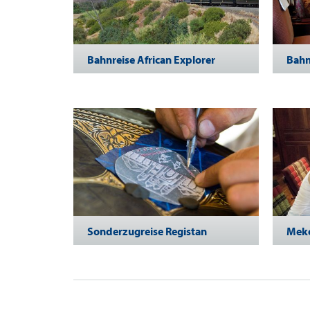
Bahnreise African Explorer
Bahn
Sonderzugreise Registan
Meko