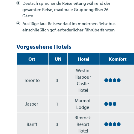
Deutsch sprechende Reiseleitung während der
gesamten Reise, maximale Gruppengröße: 26
Gäste
Ausflüge laut Reiseverlauf im modernen Reisebus
einschließlich ggf. erforderlicher Fährüberfahrten
Vorgesehene Hotels
Ort
ÜN
Hotel
Komfort
Westin
Harbour
Toronto
3
Castle
Hotel
Marmot
Jasper
1
Lodge
Rimrock
Banff
3
Resort
Hotel