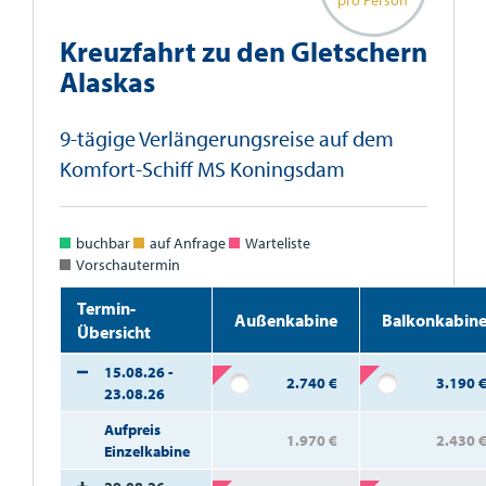
pro Person
Kreuzfahrt zu den Gletschern
Alaskas
9-tägige Verlängerungsreise auf dem
Komfort-Schiff MS Koningsdam
buchbar
auf Anfrage
Warteliste
Vorschautermin
Termin-
Außenkabine
Balkonkabin
Übersicht
15.08.26 -
2.740
€
3.190
23.08.26
Aufpreis
1.970
€
2.430
Einzelkabine