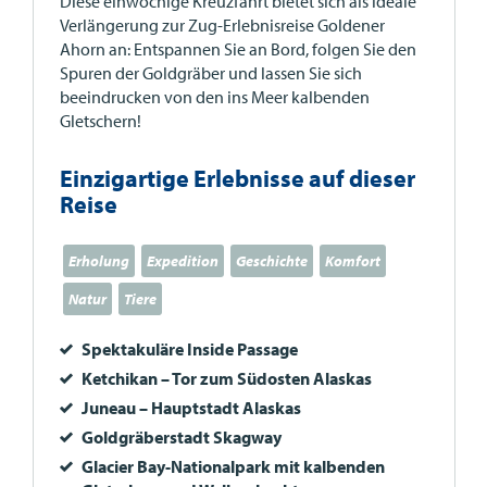
Diese einwöchige Kreuzfahrt bietet sich als ideale
Verlängerung zur Zug-Erlebnisreise Goldener
Ahorn an: Entspannen Sie an Bord, folgen Sie den
Spuren der Goldgräber und lassen Sie sich
beeindrucken von den ins Meer kalbenden
Gletschern!
Einzigartige Erlebnisse auf dieser
Reise
Erholung
Expedition
Geschichte
Komfort
Natur
Tiere
Spektakuläre Inside Passage
Ketchikan – Tor zum Südosten Alaskas
Juneau – Hauptstadt Alaskas
Goldgräberstadt Skagway
Glacier Bay-Nationalpark mit kalbenden