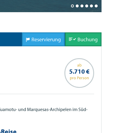
Rituelle Ste
Reservierung
Buchung
ab
5.710 €
pro Person
 Tuamotu- und Marquesas-Archipelen im Süd-
-Reise