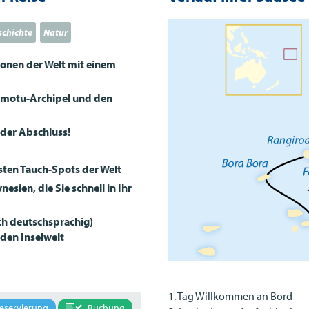
schichte
Natur
ionen der Welt mit einem
amotu-Archipel und den
nder Abschluss!
sten Tauch-Spots der Welt
esien, die Sie schnell in Ihr
ch deutschsprachig)
nden Inselwelt
1. Tag Willkommen an Bord
Buchung
eservierung