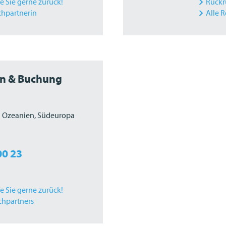
fe Sie gerne zurück!
Rückru
chpartnerin
Alle 
en & Buchung
| Ozeanien, Südeuropa
00 23
fe Sie gerne zurück!
chpartners