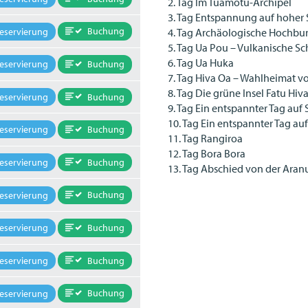
2. Tag Im Tuamotu-Archipel
3. Tag Entspannung auf hoher 
Buchung
eservierung
4. Tag Archäologische Hochbu
5. Tag Ua Pou – Vulkanische S
6. Tag Ua Huka
Buchung
eservierung
7. Tag Hiva Oa – Wahlheimat v
8. Tag Die grüne Insel Fatu Hiv
Buchung
eservierung
9. Tag Ein entspannter Tag auf 
10. Tag Ein entspannter Tag au
Buchung
eservierung
11. Tag Rangiroa
12. Tag Bora Bora
Buchung
eservierung
13. Tag Abschied von der Aran
Buchung
eservierung
Buchung
eservierung
Buchung
eservierung
Buchung
eservierung