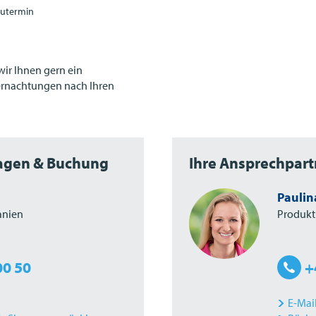
utermin
 wir Ihnen gern ein
ernachtungen nach Ihren
ragen & Buchung
Ihre Ansprechpart
Paulin
anien
Produkt
00 50
+
E-Mai