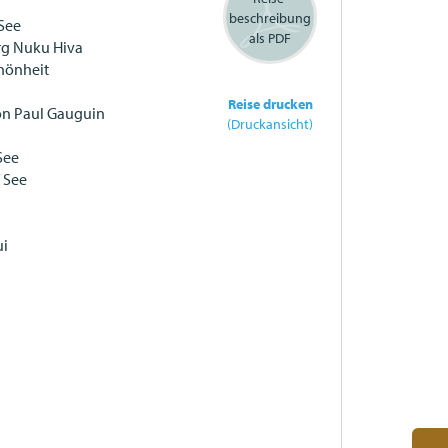
beschreibung
See
als PDF
rg Nuku Hiva
chönheit
Reise drucken
on Paul Gauguin
(Druckansicht)
a
See
f See
ui