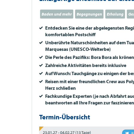
Baden und mehr
Begegnungen
Erholung
Ge
Entdecken Sie eine der abgelegensten Reg
komfortablen Postschiff
Unberührte Naturschönheiten auf dem Tu
Marquesas (
UNESCO
-Welterbe)
Die Perle des Pazifiks: Bora Bora als kröne
Zahlreiche Aktivitäten bereits inklusive
Auf Wunsch: Tauchgänge zu einigen der be
Reisen mit einer freundlichen Crew aus Polyn
Herz schließen
Fachkundige Experten (je nach Abfahrt au
beantworten all Ihre Fragen zur fasziniere
Termin-Übersicht
23.01.27 - 04.02.27
(13 Tage)
R