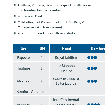
Ausflüge, Vorträge, Besichtigungen, Eintrittsgelder
und Transfers laut Reiseverlauf
Vorträge an Bord
Mahlzeiten laut Reiseverlauf (F = Frühstück, M =
Mittagessen, A = Abendessen)
Reiseliteratur und Informationsmaterial
Ort
ÜN
Hotel
Komfort
Papeete
4
Royal Tahitien
Le Mahana
Huahine
3
Huahine
Cook’s Bay Hotel &
Moorea
2
Suites Moorea
Komfort-Variante
InterContinental
Papeete
4
Tahiti Resort &