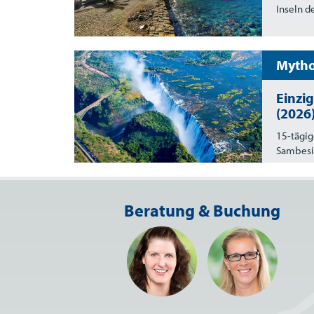
Inseln d
Mytho
Einzig
(2026
15-tägig
Sambesi
Beratung & Buchung