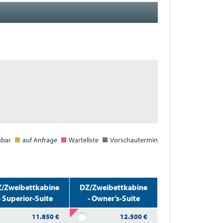
hbar
auf Anfrage
Warteliste
Vorschautermin
/Zweibettkabine
DZ/Zweibettkabine
- Superior-Suite
- Owner‘s-Suite
11.850
€
12.500
€