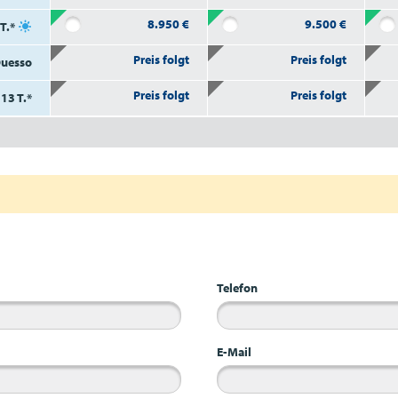
8.950
€
9.500
€
T.*
Preis folgt
Preis folgt
Ouesso
Preis folgt
Preis folgt
 13 T.*
Telefon
E-Mail