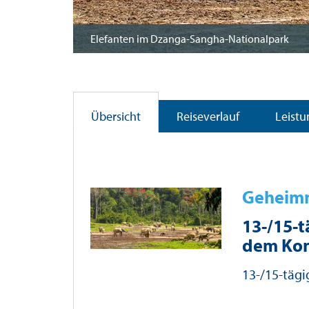
Elefanten im Dzanga-Sangha-Nationalpark
Übersicht
Reiseverlauf
Leist
Geheimni
13-/15-t
dem Kon
13-/15-tägi