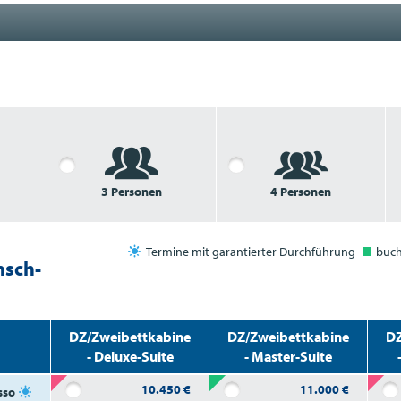
3 Personen
4 Personen
Termine mit garantierter Durchführung
buc
nsch-
DZ/Zweibettkabine
DZ/Zweibettkabine
DZ
- Deluxe-Suite
- Master-Suite
10.450
€
11.000
€
sso