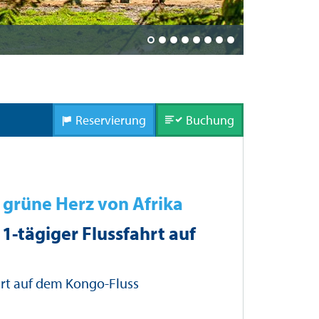
MV Princess
Reservierung
Buchung
 grüne Herz von Afrika
11-tägiger Flussfahrt auf
ahrt auf dem Kongo-Fluss