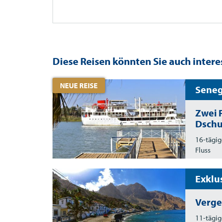
Diese Reisen könnten Sie auch intere
NEUE REISE
Seneg
Zwei 
Dschu
16-tägig
Fluss
Exklu
Verge
11-tägig