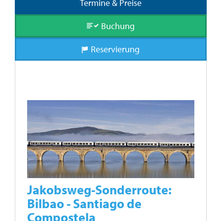
Termine & Preise
Buchung
Reservierung
Jakobsweg-Sonderroute:
Bilbao - Santiago de
Compostela