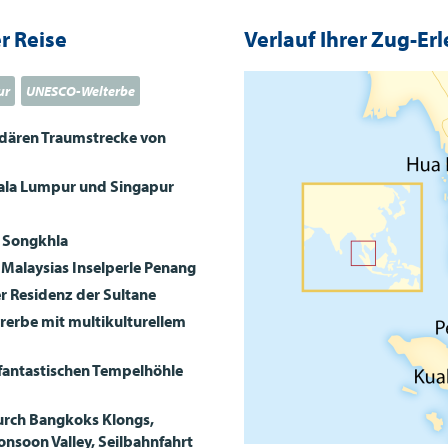
r Reise
Verlauf Ihrer Zug-Erl
ur
UNESCO-Welterbe
ndären Traumstrecke von
ala Lumpur und Singapur
d Songkhla
 Malaysias Inselperle Penang
r Residenz der Sultane
rerbe mit multikulturellem
fantastischen Tempelhöhle
urch Bangkoks Klongs,
nsoon Valley, Seilbahnfahrt