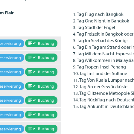
m Flair
1. Tag Flug nach Bangkok
2. Tag One Night in Bangkok
3. Tag Stadt der Engel
4. Tag Freizeit in Bangkok ode
5. Tag Im Seebad des Königs
Buchung
eservierung
6. Tag Ein Tag am Strand oder 
7. Tag Mit dem Nacht-Express 
Buchung
eservierung
8. Tag Willkommen in Malaysia
9. Tag Tropen-Insel Penang
Buchung
eservierung
10. Tag Im Land der Sultane
11. Tag Von Kuala Lumpur nac
Buchung
12. Tag An der Gewürzküste
eservierung
13. Tag Glitzernde Metropole 
14. Tag Rückflug nach Deutsch
Buchung
eservierung
15. Tag Ankunft in Deutschlan
Buchung
eservierung
Buchung
eservierung