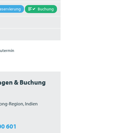
Buchung
eservierung
utermin
ragen & Buchung
ong-Region, Indien
00 601