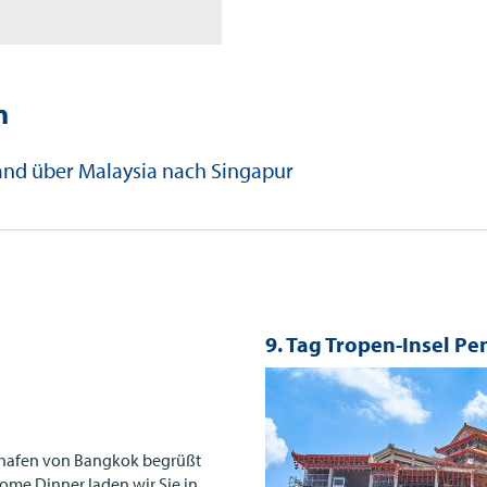
n
land über Malaysia nach Singapur
9. Tag Tropen-Insel P
ghafen von Bangkok begrüßt
ome Dinner laden wir Sie in