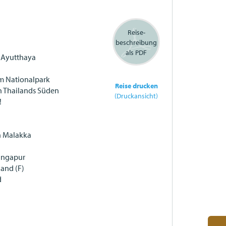
Reise-
beschreibung
als PDF
r Ayutthaya
im Nationalpark
Reise drucken
in Thailands Süden
(Druckansicht)
!
h Malakka
Singapur
land (F)
d