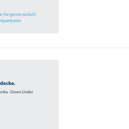
fe Sie gerne zurück!
chpartnerin
tdecke.
merika · Down Under