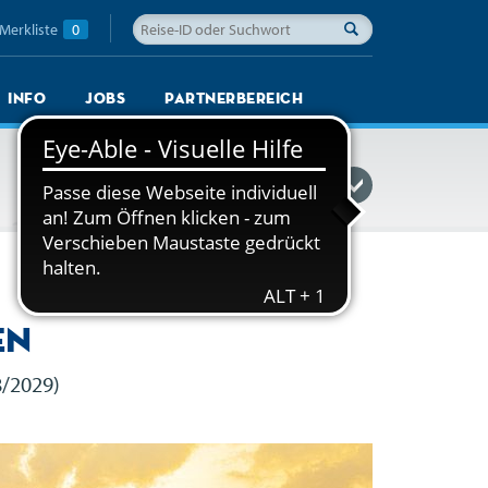
Merkliste
0
Info
Jobs
Partnerbereich
Reisefinder einblenden
en
8/2029)