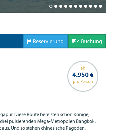
Wat Phra Ka
Reservierung
Buchung
ab
4.950 €
pro Person
gapur. Diese Route bereisten schon Könige,
ie drei pulsierenden Mega-Metropolen Bangkok,
t aus. Und so stehen chinesische Pagoden,