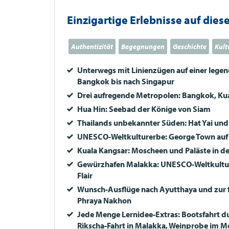
Einzigartige Erlebnisse auf diese
Authentizität
Begegnungen
Geschichte
Kult
Unterwegs mit Linienzügen auf einer lege
Bangkok bis nach Singapur
Drei aufregende Metropolen: Bangkok, Ku
Hua Hin: Seebad der Könige von Siam
Thailands unbekannter Süden: Hat Yai un
UNESCO
-Weltkulturerbe: George Town auf
Kuala Kangsar: Moscheen und Paläste in de
Gewürzhafen Malakka:
UNESCO
-Weltkultu
Flair
Wunsch-Ausflüge nach Ayutthaya und zur 
Phraya Nakhon
Jede Menge Lernidee-Extras: Bootsfahrt d
Rikscha-Fahrt in Malakka, Weinprobe im Mo