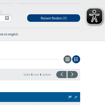
Reisen finden
(7)
ie ist möglich.
Seite
1
von
1
Seiten