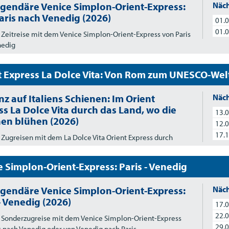
egendäre Venice Simplon-Orient-Express:
Näch
aris nach Venedig (2026)
01.0
01.0
 Zeitreise mit dem Venice Simplon-Orient-Express von Paris
nedig
t Express La Dolce Vita: Von Rom zum UNESCO-We
z auf Italiens Schienen: Im Orient
Näch
ss La Dolce Vita durch das Land, wo die
13.0
nen blühen (2026)
12.0
17.1
 Zugreisen mit dem La Dolce Vita Orient Express durch
e Simplon-Orient-Express: Paris - Venedig
egendäre Venice Simplon-Orient-Express:
Näch
- Venedig (2026)
17.0
22.0
 Sonderzugreise mit dem Venice Simplon-Orient-Express
29.0
s nach Venedig oder von Venedig nach Paris