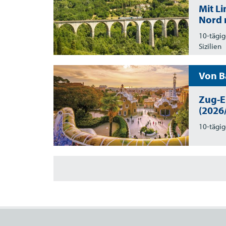
Mit L
Nord 
10-tägig
Sizilien
Von B
Zug-E
(2026
10-tägig