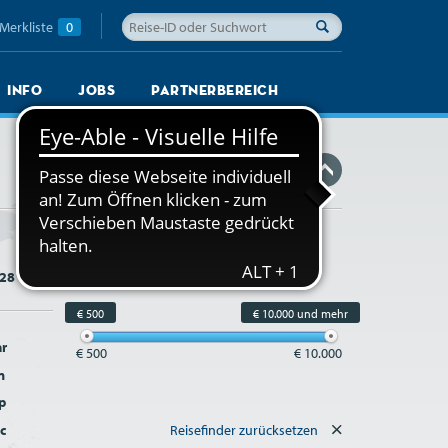
Merkliste
0
Info
Jobs
Partnerbereich
Reisefinder ausblenden
Reisepreis
(pro Person)
von/bis
28
€ 500
€ 10.000 und mehr
r
€ 500
€ 10.000
n
p
c
Reisefinder zurücksetzen