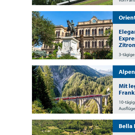
Orien
Elegan
Expre
Zitro
3-tägige
Alpen
Mit l
Frank
10-tägig
Ausflüge
Bella 