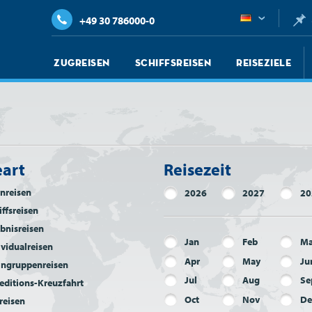
+49 30 786000-0
Zugreisen
Schiffsreisen
Reiseziele
eart
Reisezeit
nreisen
2026
2027
20
iffsreisen
ebnisreisen
Jan
Feb
Ma
ividualreisen
Apr
May
Ju
ingruppenreisen
Jul
Aug
Se
editions-Kreuzfahrt
Oct
Nov
De
reisen