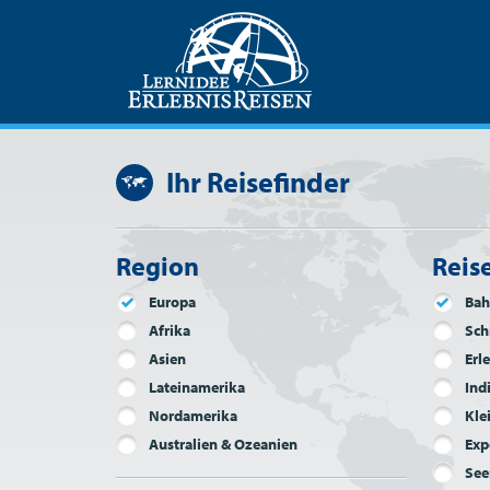
Ihr Reisefinder
Region
Reis
Europa
Bah
Afrika
Sch
Asien
Erl
Lateinamerika
Ind
Nordamerika
Kle
Australien & Ozeanien
Exp
See