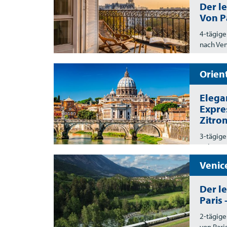
Der l
Von P
4-tägige
nach Ve
Orien
Elegan
Expre
Zitro
3-tägige
Italien
Venic
Der l
Paris 
2-tägige
von Pari