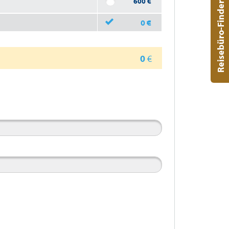
600
€
Reisebüro-Finder
0
€
0
€