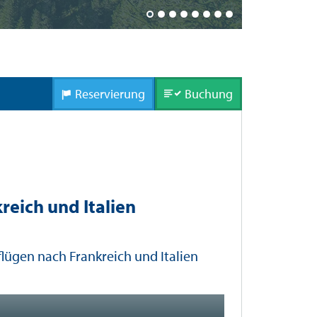
Kapellbrück
Reservierung
Buchung
reich und Italien
flügen nach Frankreich und Italien