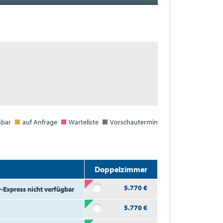
hbar
auf Anfrage
Warteliste
Vorschautermin
Doppelzimmer
5.770
€
r-Express nicht verfügbar
5.770
€