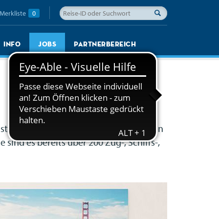
Merkliste
0
Info
Jobs
Partnerbereich
lständischer Reiseveranstalter aus Berlin
sind es bereits über 200 Zug-, Schiffs-,