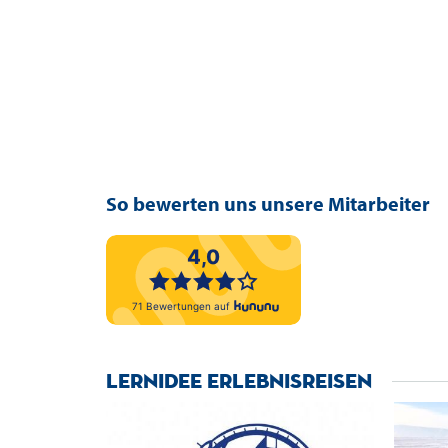
wortwörtlich Knochenarbeit! Zur Entspannung h
Kataloge und Anschreiben durchgeschaut …“
So bewerten uns unsere Mitarbeiter
Lernidee Erlebnisreisen