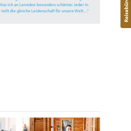
Reisebüro-Finder
 Was ich an Lernidee besonders schärtze: Jeder in
gedacht, das
teilt die gleiche Leidenschaft für unsere Welt…“
Entwicklungs
wieder spann
Team einfach