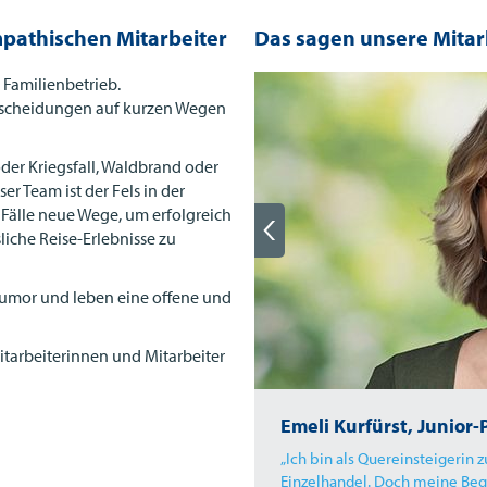
mpathischen Mitarbeiter
Das sagen unsere Mitar
 Familienbetrieb.
Entscheidungen auf kurzen Wegen
der Kriegsfall, Waldbrand oder
 Team ist der Fels in der
e Fälle neue Wege, um erfolgreich
iche Reise-Erlebnisse zu
Humor und leben eine offene und
itarbeiterinnen und Mitarbeiter
Emeli Kurfürst, Junio
ntische Aushilfe: Datenerfassung.
„Ich bin als Quereinsteigeri
ngegeben werden. Das war
Einzelhandel. Doch meine Bege