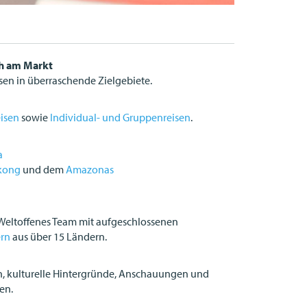
ch am Markt
eisen in überraschende Zielgebiete.
eisen
sowie
Individual- und Gruppenreisen
.
a
ekong
und dem
Amazonas
: Weltoffenes Team mit aufgeschlossenen
ern
aus über 15 Ländern.
n, kulturelle Hintergründe, Anschauungen und
en.