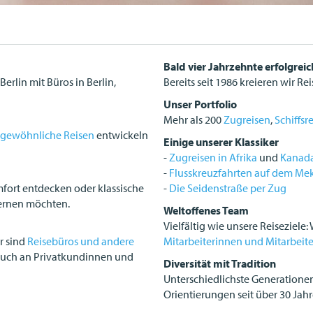
Bald vier Jahrzehnte erfolgrei
Berlin mit Büros in Berlin,
Bereits seit 1986 kreieren wir R
Unser Portfolio
Mehr als 200
Zugreisen
,
Schiffsr
gewöhnliche Reisen
entwickeln
Einige unserer Klassiker
-
Zugreisen in Afrika
und
Kanad
-
Flusskreuzfahrten auf dem M
mfort entdecken oder klassische
-
Die Seidenstraße per Zug
lernen möchten.
Weltoffenes Team
Vielfältig wie unsere Reiseziele
r sind
Reisebüros und andere
Mitarbeiterinnen und Mitarbeit
g auch an Privatkundinnen und
Diversität mit Tradition
Unterschiedlichste Generatione
Orientierungen seit über 30 Jahr