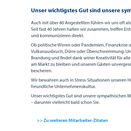
Unser wichtigstes Gut sind unsere sy
Auch mit über 80 Angestellten fühlen wir uns oft als
Seit fast 40 Jahren halten wir zusammen, treffen 
und kommunizieren direkt.
Ob politische Wirren oder Pandemien, Finanzkrise o
Vulkanausbruch, Dürre oder Überschwemmung: Unser
Brandung und findet dank seiner Kreativität für all
am Markt zu bleiben und unseren Gästen unvergessl
bescheren.
Wir bewahren auch in Stress-Situationen unseren 
freundliche Unternehmenskultur.
Unser wichtigstes Gut sind unsere sympathischen M
– darunter vielleicht bald schon Sie.
Daniel Marestani, Marketing
>> Zu weiteren Mitarbeiter-Zitaten
„Ich hatte hier im Jahr 2000 einen Job als stude
Da mussten Tausende von Gästefragebögen ei