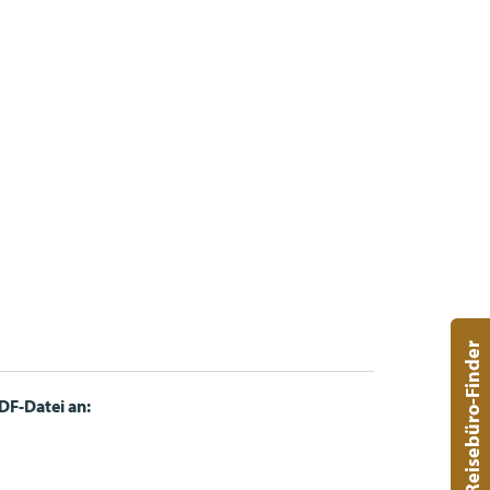
Reisebüro-Finder
DF
-Datei an: