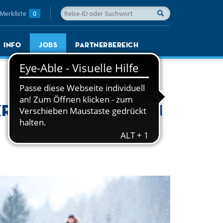
Merkliste
0
Info
Jobs
Partnerbereich
kraft Skandinavien