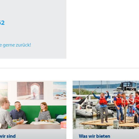
62
ie gerne zurück!
wir sind
Was wir bieten