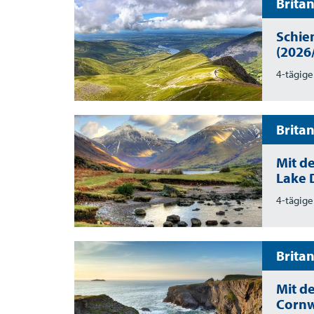
Brita
Schie
(2026
4-tägige
Brita
Mit d
Lake D
4-tägige
Brita
Mit d
Cornw