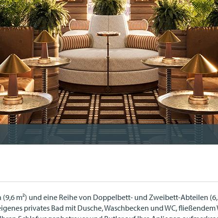
 (9,6 m²) und eine Reihe von Doppelbett- und Zweibett-Abteilen (6,2
in eigenes privates Bad mit Dusche, Waschbecken und WC, fließend