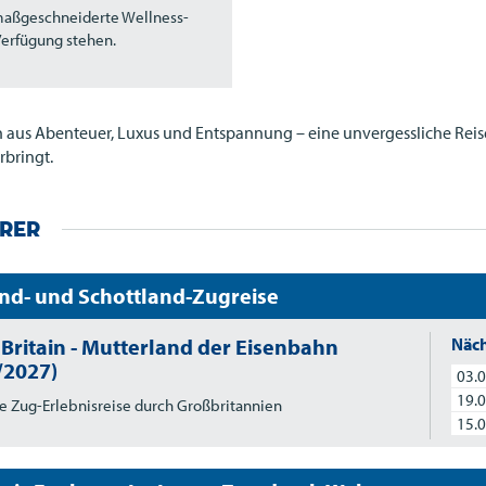
aßgeschneiderte Wellness-
 Verfügung stehen.
n aus Abenteuer, Luxus und Entspannung – eine unvergessliche Reise
bringt.
orer
nd- und Schottland-Zugreise
 Britain - Mutterland der Eisenbahn
Näch
/2027)
03.0
19.0
e Zug-Erlebnisreise durch Großbritannien
15.0