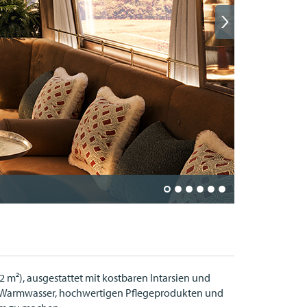
Komfort in 
 m²), ausgestattet mit kostbaren Intarsien und
em Warmwasser, hochwertigen Pflegeprodukten und