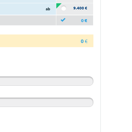
9.400
€
ab
0
€
0
€