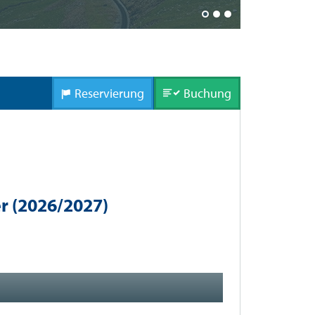
Sie fahren m
Reservierung
Buchung
r (2026/2027)