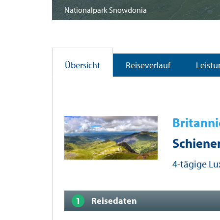
Nationalpark Snowdonia
Übersicht
Reiseverlauf
Leist
Britanni
Schienen
4-tägige Lu
Reisedaten