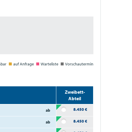
hbar
auf Anfrage
Warteliste
Vorschautermin
Zweibett-
Abteil
8.450
€
ab
8.450
€
ab