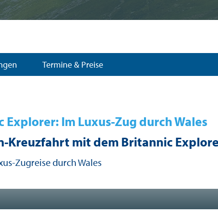
ungen
Termine & Preise
c Explorer: Im Luxus-Zug durch Wales
-Kreuzfahrt mit dem Britannic Explore
xus-Zugreise durch Wales