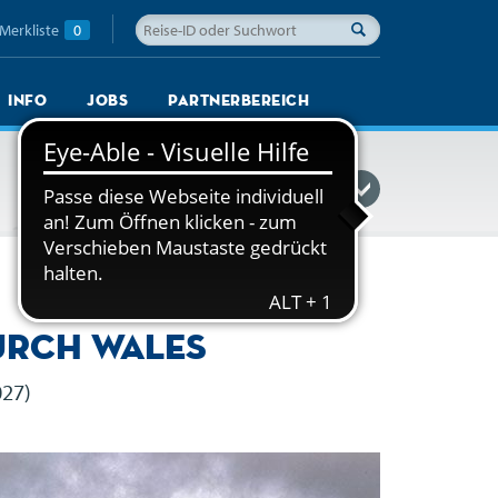
Merkliste
0
Info
Jobs
Partnerbereich
Reisefinder einblenden
urch Wales
027)