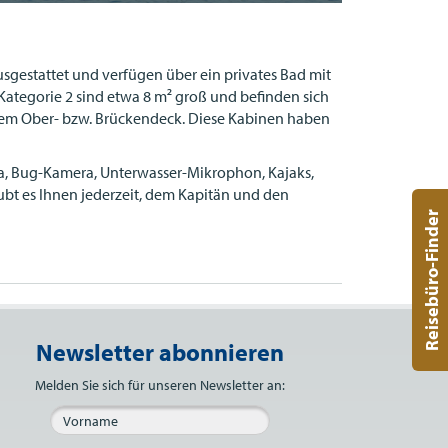
usgestattet und verfügen über ein privates Bad mit
ategorie 2 sind etwa 8 m² groß und befinden sich
 dem Ober- bzw. Brückendeck. Diese Kabinen haben
pa, Bug-Kamera, Unterwasser-Mikrophon, Kajaks,
t es Ihnen jederzeit, dem Kapitän und den
Reisebüro-Finder
Newsletter abonnieren
Bitte nicht ausfüllen.
Melden Sie sich für unseren Newsletter an: