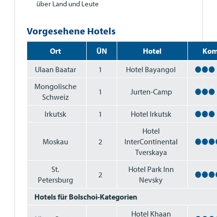
über Land und Leute
Vorgesehene Hotels
Ort
ÜN
Hotel
Kom
Ulaan Baatar
1
Hotel Bayangol
Mongolische
1
Jurten-Camp
Schweiz
Irkutsk
1
Hotel Irkutsk
Hotel
Moskau
2
InterContinental
Tverskaya
St.
Hotel Park Inn
2
Petersburg
Nevsky
Hotels für Bolschoi-Kategorien
Hotel Khaan