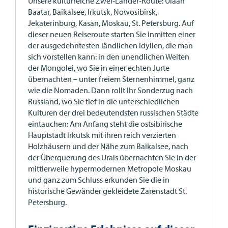
Unsere kulturreiche Zwei-­Länder­-Route: Ulaan
Baatar, Baikalsee, Irkutsk, Nowosibirsk,
Jekaterinburg, Kasan, Moskau, St. Petersburg. Auf
dieser neuen Reiseroute starten Sie inmitten einer
der ausgedehntesten ländlichen Idyllen, die man
sich vorstellen kann: in den unendlichen Weiten
der Mongolei, wo Sie in einer echten Jurte
übernachten – unter freiem Sternenhimmel, ganz
wie die Nomaden. Dann rollt Ihr Sonderzug nach
Russland, wo Sie tief in die unterschiedlichen
Kulturen der drei bedeutendsten russischen Städte
eintauchen: Am Anfang steht die ostsibirische
Hauptstadt Irkutsk mit ihren reich verzierten
Holzhäusern und der Nähe zum Baikalsee, nach
der Überquerung des Urals übernachten Sie in der
mittlerweile hypermodernen Metropole Moskau
und ganz zum Schluss erkunden Sie die in
historische Gewänder gekleidete Zarenstadt St.
Petersburg.