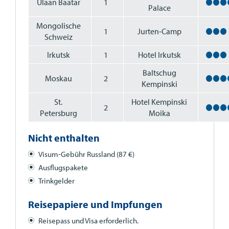
Ulaan Baatar
1
Palace
Mongolische
1
Jurten-Camp
Schweiz
Irkutsk
1
Hotel Irkutsk
Baltschug
Moskau
2
Kempinski
St.
Hotel Kempinski
2
Petersburg
Moika
Nicht enthalten
Visum-Gebühr Russland (87 €)
Ausflugspakete
Trinkgelder
Reisepapiere und Impfungen
Reisepass und Visa erforderlich.