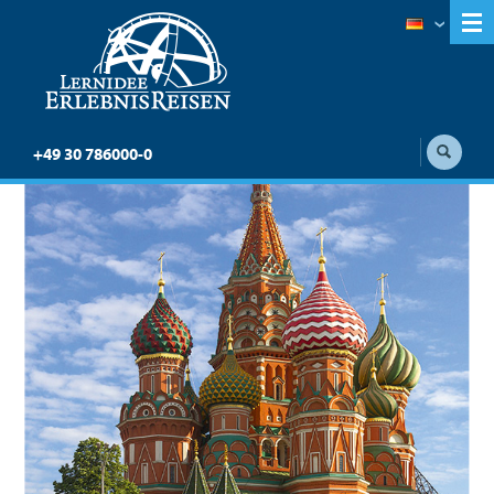
+49 30 786000-0
Transsib intensiv:
Moskau - Wladiwostok
Ausführliche Variante: Auf der Transsib von
Moskau nach Wladiwostok