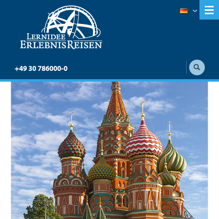
+49 30 786000-0
Transsib individuell:
Irkutsk – Ulaan Baatar –
Peking (Reisebaustein)
Auf der Transsib von Irkutsk über Ulaan Baatar
nach Peking