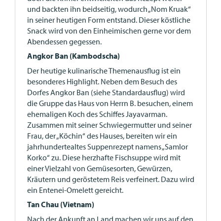
und backten ihn beidseitig, wodurch „Nom Kruak“
in seiner heutigen Form entstand. Dieser köstliche
Snack wird von den Einheimischen gerne vor dem
Abendessen gegessen.
Angkor Ban (Kambodscha)
Der heutige kulinarische Themenausflug ist ein
besonderes Highlight. Neben dem Besuch des
Dorfes Angkor Ban (siehe Standardausflug) wird
die Gruppe das Haus von Herrn B. besuchen, einem
ehemaligen Koch des Schiffes Jayavarman.
Zusammen mit seiner Schwiegermutter und seiner
Frau, der „Köchin“ des Hauses, bereiten wir ein
jahrhundertealtes Suppenrezept namens „Samlor
Korko“ zu. Diese herzhafte Fischsuppe wird mit
einer Vielzahl von Gemüsesorten, Gewürzen,
Kräutern und geröstetem Reis verfeinert. Dazu wird
ein Entenei-Omelett gereicht.
Tan Chau (Vietnam)
Nach der Ankunft an Land machen wir uns auf den