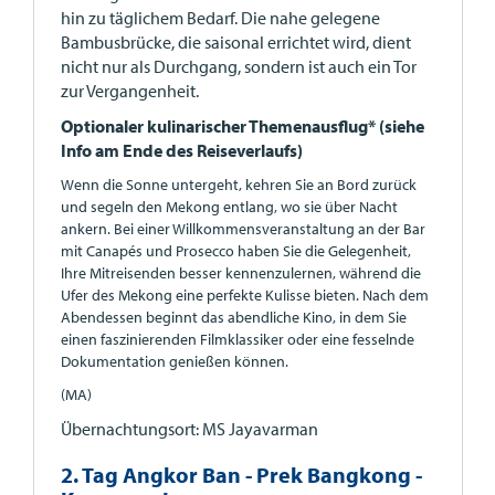
hin zu täglichem Bedarf. Die nahe gelegene
Bambusbrücke, die saisonal errichtet wird, dient
nicht nur als Durchgang, sondern ist auch ein Tor
zur Vergangenheit.
Optionaler kulinarischer Themenausflug* (siehe
Info am Ende des Reiseverlaufs)
Wenn die Sonne untergeht, kehren Sie an Bord zurück
und segeln den Mekong entlang, wo sie über Nacht
ankern. Bei einer Willkommensveranstaltung an der Bar
mit Canapés und Prosecco haben Sie die Gelegenheit,
Ihre Mitreisenden besser kennenzulernen, während die
Ufer des Mekong eine perfekte Kulisse bieten. Nach dem
Abendessen beginnt das abendliche Kino, in dem Sie
einen faszinierenden Filmklassiker oder eine fesselnde
Dokumentation genießen können.
(MA)
Übernachtungsort: MS Jayavarman
2. Tag Angkor Ban - Prek Bangkong -