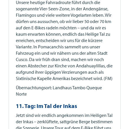
Unsere heutige Fahrradroute führt durch die
sogenannte Vier-Seen-Zone, in der Andengänse,
Flamingos und viele weitere Vogelarten leben. Wir
dürfen uns aussuchen, ob wir lieber 50 oder 70 km
auf den E-Bikes radeln möchten – und da wir es
kaum erwarten können, endlich das Heilige Tal zu
erreichen, entscheiden wir uns für die kürzere
Variante. In Pomacanchis sammelt uns unser
Fahrzeug ein und wir nähern uns der alten Stadt
Cusco. Da wir früh dran sind, machen wir noch
einen Abstecher zur Kirche von Andahuaylillas, die
aufgrund ihrer üppigen Verzierungen auch als
Sixtinische Kapelle Amerikas bezeichnet wird. (FM)
Übernachtungsort: Landhaus Tambo Queque
Norte
11. Tag: Im Tal der Inkas
Jetzt sind wir endlich angekommen im Heiligen Tal
der Inkas – zerklüftete, sattgrüne Berge bestimmen
die Szenerie. Unsere Tour auf dem E-Bike führt uns