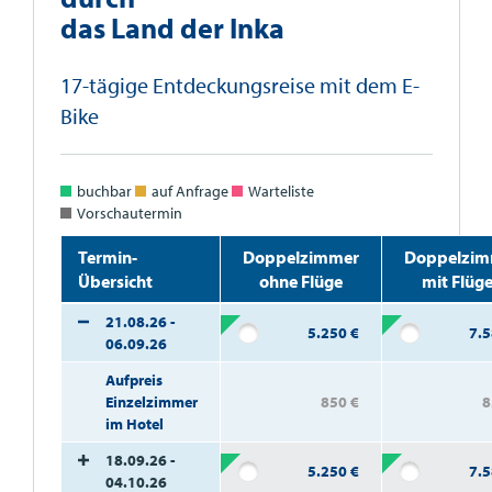
das Land der Inka
17-tägige Entdeckungsreise mit dem E-
Bike
buchbar
auf Anfrage
Warteliste
Vorschautermin
Termin-
Doppelzimmer
Doppelzim
Übersicht
ohne Flüge
mit Flüg
21.08.26 -
5.250
€
7.
06.09.26
Aufpreis
Einzelzimmer
850
€
8
im Hotel
18.09.26 -
5.250
€
7.
04.10.26