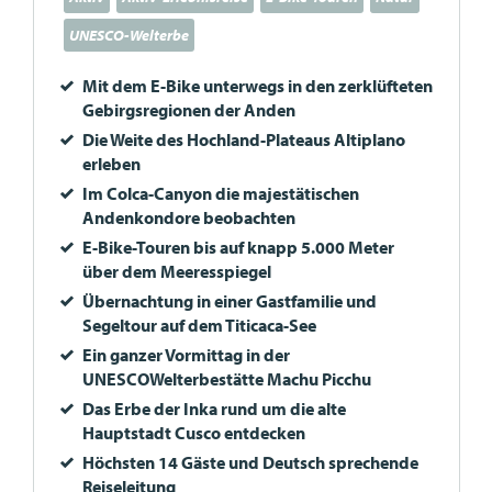
UNESCO-Welterbe
Mit dem E-Bike unterwegs in den zerklüfteten
Gebirgsregionen der Anden
Die Weite des Hochland-Plateaus Altiplano
erleben
Im Colca-Canyon die majestätischen
Andenkondore beobachten
E-Bike-Touren bis auf knapp 5.000 Meter
über dem Meeresspiegel
Übernachtung in einer Gastfamilie und
Segeltour auf dem Titicaca-See
Ein ganzer Vormittag in der
UNESCOW
elterbestätte Machu Picchu
Das Erbe der Inka rund um die alte
Hauptstadt Cusco entdecken
Höchsten 14 Gäste und Deutsch sprechende
Reiseleitung