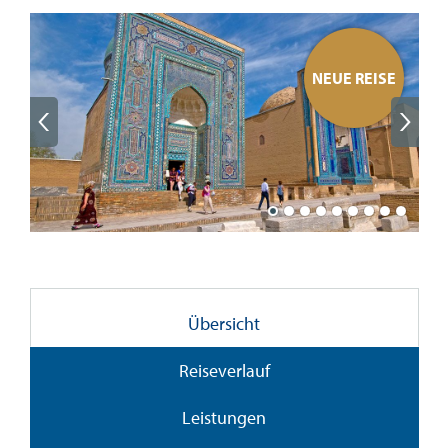
E
NEUE REISE
Übersicht
Reiseverlauf
Leistungen