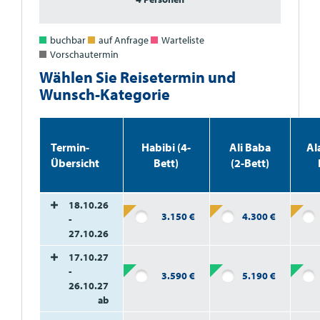
buchbar
auf Anfrage
Warteliste
Vorschautermin
Wählen Sie Reisetermin und
Wunsch-Kategorie
Termin-
Habibi (4-
Ali Baba
Al
Übersicht
Bett)
(2-Bett)
18.10.26
3.150
€
4.300
€
-
27.10.26
17.10.27
-
3.590
€
5.190
€
26.10.27
ab