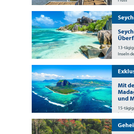
Seych
Seyche
Überf
13-tägig
Inseln d
Exklu
Mit d
Madag
und M
15-tägig
bis zu d
Gehei