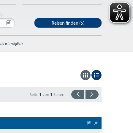
Reisen finden
(5)
ie ist möglich.
Seite
1
von
1
Seiten