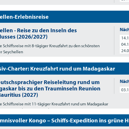
ellen-Erlebnisreise
llen - Reise zu den Inseln des
Näch
lusses (2026/2027)
14.1
04.1
e Schiffsreise mit 8-tägiger Kreuzfahrt zu den schönsten
24.0
er Seychellen
siv-Charter: Kreuzfahrt rund um Madagaskar
eutschsprachiger Reiseleitung rund um
Näch
askar bis zu den Trauminseln Reunion
03.1
auritius (2027)
e Schiffsreise mit 11-tägiger Kreuzfahrt rund um Madagaskar
en Trauminseln Réunion und Mauritius
mnisvoller Kongo – Schiffs-Expedition ins grüne H