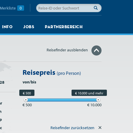
Merkliste
0
Info
Jobs
Partnerbereich
Reisefinder ausblenden
Reisepreis
(pro Person)
von/bis
28
€ 500
€ 10.000 und mehr
r
€ 500
€ 10.000
n
p
c
Reisefinder zurücksetzen