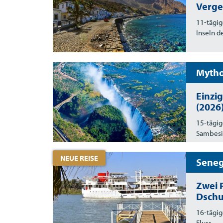
Verge
11-tägig
Inseln d
Mytho
Einzig
(2026
15-tägig
Sambesi
NEUE REISE
Seneg
Zwei 
Dschu
16-tägig
Fluss