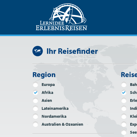
Ihr Reisefinder
Region
Reis
Europa
Bah
Afrika
Sch
Asien
Erl
Lateinamerika
Ind
Nordamerika
Kle
Australien & Ozeanien
Exp
See