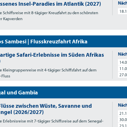
ssenes Insel-Paradies im Atlantik (2027)
Näch
18.1
e Schiffsreise mit 8-tägiger Kreuzfahrt zu den schönsten
er Kapverden
s Sambesi | Flusskreuzfahrt Afrika
artige Safari-Erlebnisse im Süden Afrikas
Näch
)
14.0
11.0
e Kleingruppenreise mit 4-tägiger Schiffsfahrt auf dem
27.0
-Fluss
al und Gambia
Flüsse zwischen Wüste, Savanne und
Näch
ngel (2026/2027)
21.1
30.0
e Erlebnisreise mit 7-tägiger Schiffsreise auf dem Senegal-
23.1