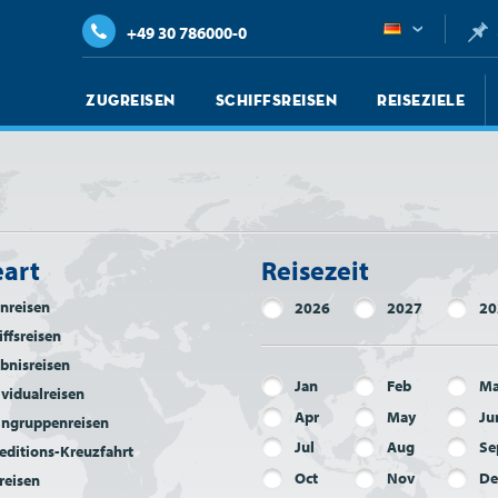
+49 30 786000-0
Zugreisen
Schiffsreisen
Reiseziele
eart
Reisezeit
nreisen
2026
2027
20
iffsreisen
ebnisreisen
Jan
Feb
Ma
ividualreisen
Apr
May
Ju
ingruppenreisen
Jul
Aug
Se
editions-Kreuzfahrt
Oct
Nov
De
reisen