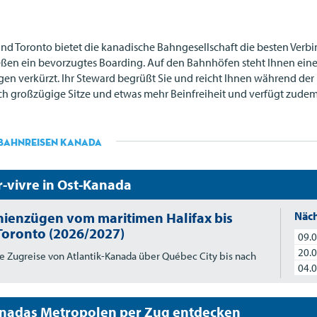
nd Toronto bietet die kanadische Bahngesellschaft die besten Ver
enießen ein bevorzugtes Boarding. Auf den Bahnhöfen steht Ihnen ein
en verkürzt. Ihr Steward begrüßt Sie und reicht Ihnen während der F
rch großzügige Sitze und etwas mehr Beinfreiheit und verfügt zud
Bahnreisen Kanada
r-vivre in Ost-Kanada
inienzügen vom maritimen Halifax bis
Näch
Toronto (2026/2027)
09.0
20.0
e Zugreise von Atlantik-Kanada über Québec City bis nach
04.0
nadas Metropolen per Zug entdecken