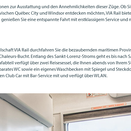
nen zur Ausstattung und den Annehmlichkeiten dieser Züge. Ob Si
 zwischen Québec City und Windsor entdecken möchten,
VIA
Rail biet
 genießen Sie eine entspannte Fahrt mit erstklassigem Service und 
lschaft
VIA
Rail durchfahren Sie die bezaubernden maritimen Provinze
haleurs-Bucht. Entlang des Sankt-Lorenz-Stroms geht es bis nach S
afabteil verfügt über zwei Reisesessel, die Ihnen abends von Ihre
rates WC sowie ein eigenes Waschbecken mit Spiegel und Steckdose
n Club Car mit Bar-Service mit und verfügt über
WLAN
.