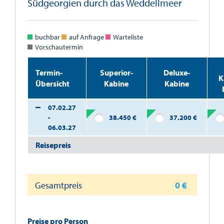
Südgeorgien durch das Weddellmeer
buchbar
auf Anfrage
Warteliste
Vorschautermin
Termin-
Superior-
Deluxe-
K
Übersicht
Kabine
Kabine
07.02.27
-
38.450
€
37.200
€
06.03.27
Reisepreis
Gesamtpreis
0
€
Preise pro Person