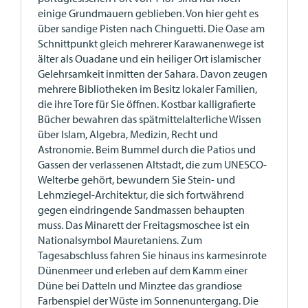
einige Grundmauern geblieben. Von hier geht es
über sandige Pisten nach Chinguetti. Die Oase am
Schnittpunkt gleich mehrerer Karawanenwege ist
älter als Ouadane und ein heiliger Ort islamischer
Gelehrsamkeit inmitten der Sahara. Davon zeugen
mehrere Bibliotheken im Besitz lokaler Familien,
die ihre Tore für Sie öffnen. Kostbar kalligrafierte
Bücher bewahren das spätmittelalterliche Wissen
über Islam, Algebra, Medizin, Recht und
Astronomie. Beim Bummel durch die Patios und
Gassen der verlassenen Altstadt, die zum UNESCO-
Welterbe gehört, bewundern Sie Stein- und
Lehmziegel-Architektur, die sich fortwährend
gegen eindringende Sandmassen behaupten
muss. Das Minarett der Freitagsmoschee ist ein
Nationalsymbol Mauretaniens. Zum
Tagesabschluss fahren Sie hinaus ins karmesinrote
Dünenmeer und erleben auf dem Kamm einer
Düne bei Datteln und Minztee das grandiose
Farbenspiel der Wüste im Sonnenuntergang. Die