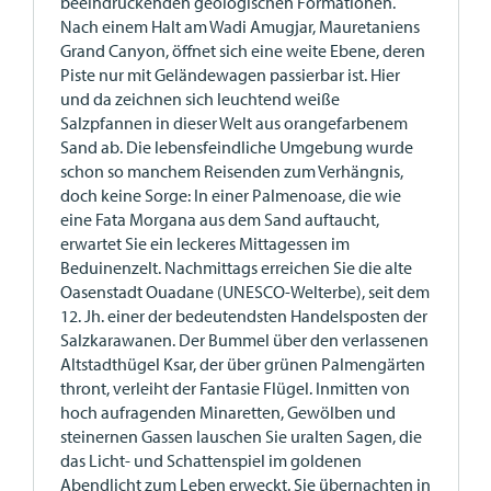
beeindruckenden geologischen Formationen.
Nach einem Halt am Wadi Amugjar, Mauretaniens
Grand Canyon, öffnet sich eine weite Ebene, deren
Piste nur mit Geländewagen passierbar ist. Hier
und da zeichnen sich leuchtend weiße
Salzpfannen in dieser Welt aus orangefarbenem
Sand ab. Die lebensfeindliche Umgebung wurde
schon so manchem Reisenden zum Verhängnis,
doch keine Sorge: In einer Palmenoase, die wie
eine Fata Morgana aus dem Sand auftaucht,
erwartet Sie ein leckeres Mittagessen im
Beduinenzelt. Nachmittags erreichen Sie die alte
Oasenstadt Ouadane (UNESCO-Welterbe), seit dem
12. Jh. einer der bedeutendsten Handelsposten der
Salzkarawanen. Der Bummel über den verlassenen
Altstadthügel Ksar, der über grünen Palmengärten
thront, verleiht der Fantasie Flügel. Inmitten von
hoch aufragenden Minaretten, Gewölben und
steinernen Gassen lauschen Sie uralten Sagen, die
das Licht- und Schattenspiel im goldenen
Abendlicht zum Leben erweckt. Sie übernachten in