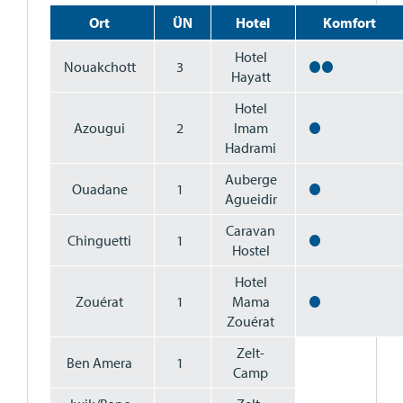
Ort
ÜN
Hotel
Komfort
Hotel
Nouakchott
3
Hayatt
Hotel
Azougui
2
Imam
Hadrami
Auberge
Ouadane
1
Agueidir
Caravan
Chinguetti
1
Hostel
Hotel
Zouérat
1
Mama
Zouérat
Zelt-
Ben Amera
1
Camp