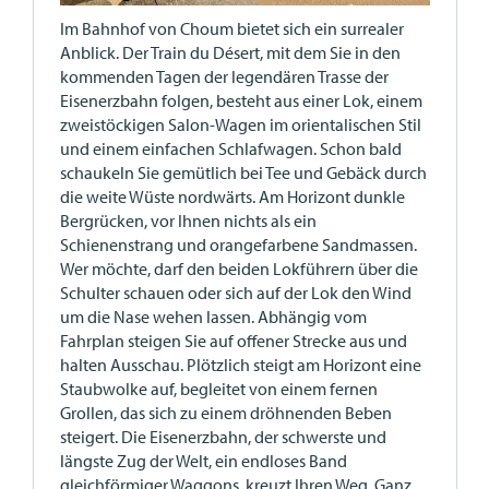
Im Bahnhof von Choum bietet sich ein surrealer
Anblick. Der Train du Désert, mit dem Sie in den
kommenden Tagen der legendären Trasse der
Eisenerzbahn folgen, besteht aus einer Lok, einem
zweistöckigen Salon-Wagen im orientalischen Stil
und einem einfachen Schlafwagen. Schon bald
schaukeln Sie gemütlich bei Tee und Gebäck durch
die weite Wüste nordwärts. Am Horizont dunkle
Bergrücken, vor Ihnen nichts als ein
Schienenstrang und orangefarbene Sandmassen.
Wer möchte, darf den beiden Lokführern über die
Schulter schauen oder sich auf der Lok den Wind
um die Nase wehen lassen. Abhängig vom
Fahrplan steigen Sie auf offener Strecke aus und
halten Ausschau. Plötzlich steigt am Horizont eine
Staubwolke auf, begleitet von einem fernen
Grollen, das sich zu einem dröhnenden Beben
steigert. Die Eisenerzbahn, der schwerste und
längste Zug der Welt, ein endloses Band
gleichförmiger Waggons, kreuzt Ihren Weg. Ganz