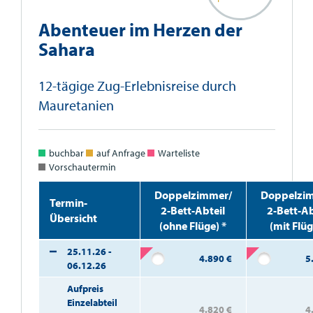
Abenteuer im Herzen der
Sahara
12-tägige Zug-Erlebnisreise durch
Mauretanien
buchbar
auf Anfrage
Warteliste
Vorschautermin
Doppelzimmer/
Doppelzi
Termin-
2-Bett-Abteil
2-Bett-Ab
Übersicht
(ohne Flüge) *
(mit Flü
25.11.26 -
4.890
€
5
06.12.26
Aufpreis
Einzelabteil
4.820
€
4