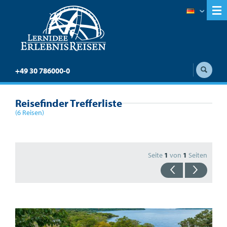
+49 30 786000-0
Reisefinder Trefferliste
(6 Reisen)
Seite
1
von
1
Seiten