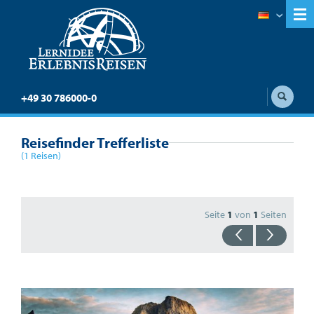
+49 30 786000-0
Reisefinder Trefferliste
(1 Reisen)
Seite
1
von
1
Seiten