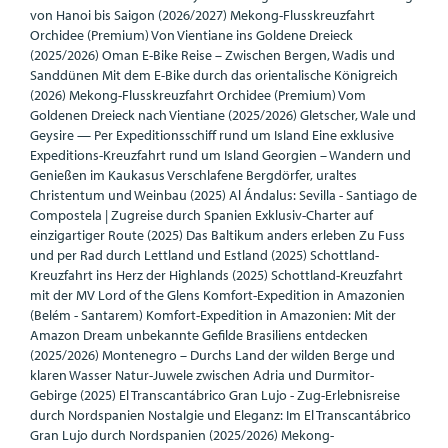
von Hanoi bis Saigon (2026/2027) Mekong-Flusskreuzfahrt
Orchidee (Premium) Von Vientiane ins Goldene Dreieck
(2025/2026) Oman E-Bike Reise – Zwischen Bergen, Wadis und
Sanddünen Mit dem E-Bike durch das orientalische Königreich
(2026) Mekong-Flusskreuzfahrt Orchidee (Premium) Vom
Goldenen Dreieck nach Vientiane (2025/2026) Gletscher, Wale und
Geysire — Per Expeditionsschiff rund um Island Eine exklusive
Expeditions-Kreuzfahrt rund um Island Georgien – Wandern und
Genießen im Kaukasus Verschlafene Bergdörfer, uraltes
Christentum und Weinbau (2025) Al Ándalus: Sevilla - Santiago de
Compostela | Zugreise durch Spanien Exklusiv-Charter auf
einzigartiger Route (2025) Das Baltikum anders erleben Zu Fuss
und per Rad durch Lettland und Estland (2025) Schottland-
Kreuzfahrt ins Herz der Highlands (2025) Schottland-Kreuzfahrt
mit der MV Lord of the Glens Komfort-Expedition in Amazonien
(Belém - Santarem) Komfort-Expedition in Amazonien: Mit der
Amazon Dream unbekannte Gefilde Brasiliens entdecken
(2025/2026) Montenegro – Durchs Land der wilden Berge und
klaren Wasser Natur-Juwele zwischen Adria und Durmitor-
Gebirge (2025) El Transcantábrico Gran Lujo - Zug-Erlebnisreise
durch Nordspanien Nostalgie und Eleganz: Im El Transcantábrico
Gran Lujo durch Nordspanien (2025/2026) Mekong-