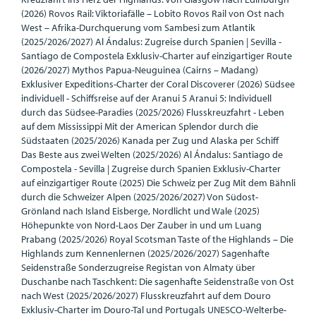
(2026) Rovos Rail: Viktoriafälle – Lobito Rovos Rail von Ost nach
West – Afrika-Durchquerung vom Sambesi zum Atlantik
(2025/2026/2027) Al Ándalus: Zugreise durch Spanien | Sevilla -
Santiago de Compostela Exklusiv-Charter auf einzigartiger Route
(2026/2027) Mythos Papua-Neuguinea (Cairns – Madang)
Exklusiver Expeditions-Charter der Coral Discoverer (2026) Südsee
individuell - Schiffsreise auf der Aranui 5 Aranui 5: Individuell
durch das Südsee-Paradies (2025/2026) Flusskreuzfahrt - Leben
auf dem Mississippi Mit der American Splendor durch die
Südstaaten (2025/2026) Kanada per Zug und Alaska per Schiff
Das Beste aus zwei Welten (2025/2026) Al Ándalus: Santiago de
Compostela - Sevilla | Zugreise durch Spanien Exklusiv-Charter
auf einzigartiger Route (2025) Die Schweiz per Zug Mit dem Bähnli
durch die Schweizer Alpen (2025/2026/2027) Von Südost-
Grönland nach Island Eisberge, Nordlicht und Wale (2025)
Höhepunkte von Nord-Laos Der Zauber in und um Luang
Prabang (2025/2026) Royal Scotsman Taste of the Highlands – Die
Highlands zum Kennenlernen (2025/2026/2027) Sagenhafte
Seidenstraße Sonderzugreise Registan von Almaty über
Duschanbe nach Taschkent: Die sagenhafte Seidenstraße von Ost
nach West (2025/2026/2027) Flusskreuzfahrt auf dem Douro
Exklusiv-Charter im Douro-Tal und Portugals UNESCO-Welterbe-