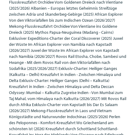
Flusskreuzfahrt Orchidee Vom Goldenen Dreieck nach Vientiane
(2025/2026) Albanien – Europas letztes Geheimnis Streifzüge
zwischen Adria und Skanderbeg-Gebirge (2025) African Explorer
Von den Viktoriafällen bis zum Indischen Ozean (2026/2027)
Mekong-Flusskreuzfahrt Orchidee Von Vientiane ins Goldene
Dreieck (2025) Mythos Papua-Neuguinea (Madang - Cairns)
Exklusiver Expeditions-Charter der Coral Discoverer (2025) Juwel
der Wüste Im African Explorer von Namibia nach Kapstadt
(2026/2027) Juwel der Wüste Im African Explorer von Kapstadt
nach Namibia (2026/2027) Rovos Rail Etosha, Chobe, Sambesi und
Hwange - Mit dem Rovos Rail von den Viktoriafällen nach
Südafrika (2025/2026/2027) Exklusiv-Charter: Heiliger Ganges
(Kalkutta – Delhi) Kreuzfahrt in Indien - Zwischen Himalaya und
Delta Exklusiv-Charter: Heiliger Ganges (Delhi – Kalkutta)
Kreuzfahrt in Indien - Zwischen Himalaya und Delta Deccan
Odyssey: Mumbai – Kalkutta Zugreise Indien - Von Mumbai zum
Taj Mahal, vom Himalaya nach Kalkutta (2026/2027) Mit Rovos Rail
durch Afrika Exklusiv-Charter von Kapstadt bis Dar Es Salaam
(2026/2027) Mekong-Flusskreuzfahrt in Laos und Vietnam
Königsstädte und Naturwunder Indochinas (2025/2026) Perlen
des Peloponnes - Komfort-Kreuzfahrt Wo Griechenland am
schönsten ist (2026) Kreuzfahrt durch Schottland Schottland-
Kreuzfahrt ins Herz der Highlands: Von Glasgow nach Edinburgh