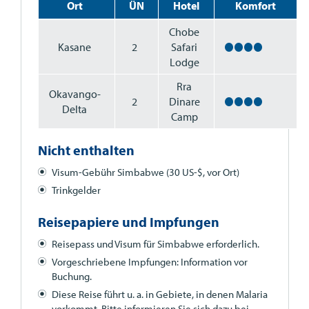
Ort
ÜN
Hotel
Komfort
Chobe
Kasane
2
Safari
Lodge
Rra
Okavango-
2
Dinare
Delta
Camp
Nicht enthalten
Visum-Gebühr Simbabwe (30 US-$, vor Ort)
Trinkgelder
Reisepapiere und Impfungen
Reisepass und Visum für Simbabwe erforderlich.
Vorgeschriebene Impfungen: Information vor
Buchung.
Diese Reise führt u. a. in Gebiete, in denen Malaria
vorkommt. Bitte informieren Sie sich dazu bei