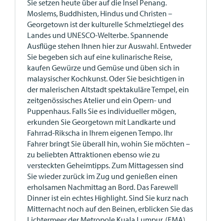
Sie setzen heute über auf die Insel Penang.
Moslems, Buddhisten, Hindus und Christen –
Georgetown ist der kulturelle Schmelztiegel des
Landes und UNESCO-Welterbe. Spannende
Ausflüge stehen Ihnen hier zur Auswahl. Entweder
Sie begeben sich auf eine kulinarische Reise,
kaufen Gewürze und Gemüse und üben sich in
malaysischer Kochkunst. Oder Sie besichtigen in
der malerischen Altstadt spektakuläre Tempel, ein
zeitgenössisches Atelier und ein Opern- und
Puppenhaus. Falls Sie es individueller mögen,
erkunden Sie Georgetown mit Landkarte und
Fahrrad-Rikscha in Ihrem eigenen Tempo. Ihr
Fahrer bringt Sie überall hin, wohin Sie möchten –
zu beliebten Attraktionen ebenso wie zu
versteckten Geheimtipps. Zum Mittagessen sind
Sie wieder zurück im Zug und genießen einen
erholsamen Nachmittag an Bord. Das Farewell
Dinner ist ein echtes Highlight. Sind Sie kurz nach
Mitternacht noch auf den Beinen, erblicken Sie das
Lichtermeer der Metropole Kuala Lumpur. (FMA)