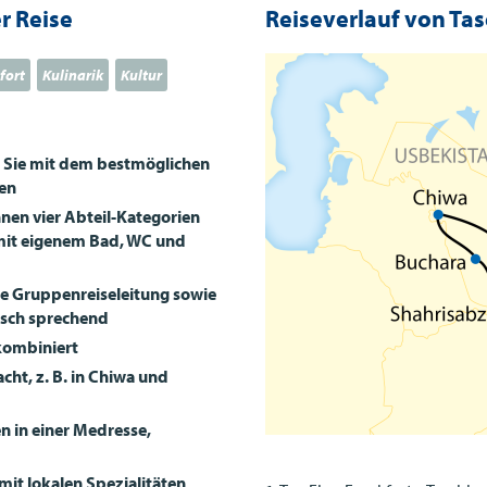
r Reise
Reiseverlauf von Ta
fort
Kulinarik
Kultur
n Sie mit dem bestmöglichen
ien
hnen vier Abteil-Kategorien
 mit eigenem Bad, WC und
ge Gruppenreiseleitung sowie
utsch sprechend
kombiniert
cht, z. B. in Chiwa und
n in einer Medresse,
mit lokalen Spezialitäten