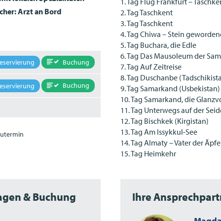
1. Tag Flug Frankfurt – Taschke
icher: Arzt an Bord
2. Tag Taschkent
3. Tag Taschkent
4. Tag Chiwa – Stein geworde
5. Tag Buchara, die Edle
6. Tag Das Mausoleum der Sa
Buchung
eservierung
7. Tag Auf Zeitreise
8. Tag Duschanbe (Tadschikist
Buchung
eservierung
9. Tag Samarkand (Usbekistan)
10. Tag Samarkand, die Glanzv
11. Tag Unterwegs auf der Sei
12. Tag Bischkek (Kirgistan)
13. Tag Am Issykkul-See
utermin
14. Tag Almaty – Vater der Äpfe
15. Tag Heimkehr
ragen & Buchung
Ihre Ansprechpart
Magda