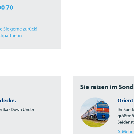
00 70
fe Sie gerne zurück!
chpartnerin
Sie reisen im Son
tdecke.
Orient
merika · Down Under
Ihr Sond
größtmög
Seidenst
Mehr 