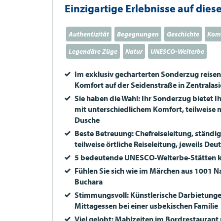
Einzigartige Erlebnisse auf diese
Authentizität
Begegnungen
Geschichte
Kom
Legendäre Züge
Natur
UNESCO-Welterbe
Im exklusiv gecharterten Sonderzug reise
Komfort auf der Seidenstraße in Zentralas
Sie haben die Wahl: Ihr Sonderzug bietet I
mit unterschiedlichem Komfort, teilweise
Dusche
Beste Betreuung: Chefreiseleitung, ständi
teilweise örtliche Reiseleitung, jeweils De
5 bedeutende
UNESCO
-Welterbe-Stätten 
Fühlen Sie sich wie im Märchen aus 1001 Na
Buchara
Stimmungsvoll: Künstlerische Darbietunge
Mittagessen bei einer usbekischen Familie
Viel gelobt: Mahlzeiten im Bordrestaurant 