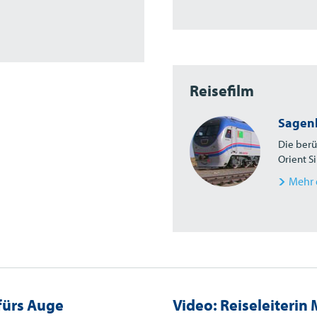
Reisefilm
Sagenh
Die berü
Orient S
Mehr 
 fürs Auge
Video: Reiseleiteri