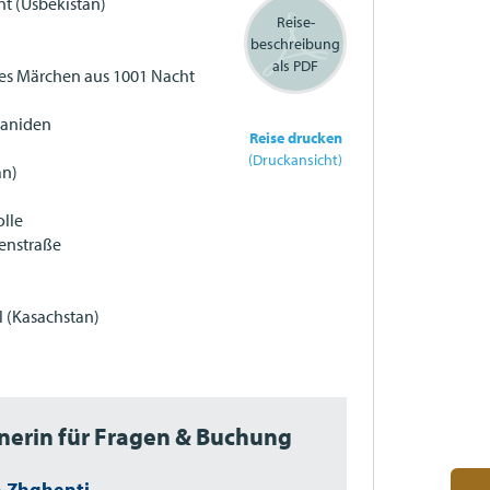
nt (Usbekistan)
Reise-
beschreibung
als PDF
nes Märchen aus 1001 Nacht
maniden
Reise drucken
(Druckansicht)
an)
olle
denstraße
l (Kasachstan)
nerin für Fragen & Buchung
 Zhghenti