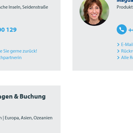
sche Inseln, Seidenstraße
Produktm
00 129
+
E-Mai
fe Sie gerne zurück!
Rückru
chpartnerin
Alle 
ragen & Buchung
 | Europa, Asien, Ozeanien