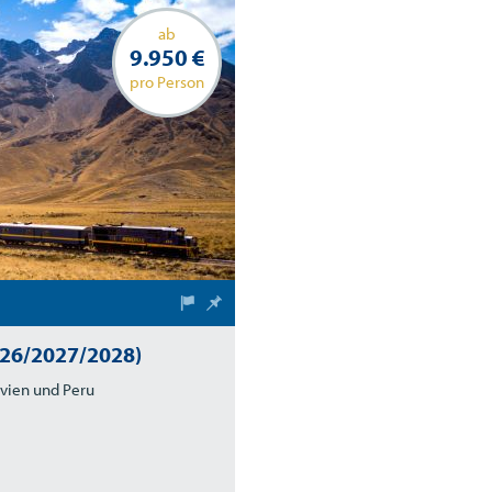
ab
9.950 €
pro Person
026/2027/2028)
ivien und Peru