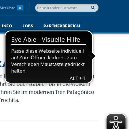
Merkliste
0
Info
Jobs
Partnerbereich
ka
an Explorer, dem Hiram Bingham in Peru
rt Sie buchstäblich bis in die Wolken!
fahren Sie im modernen Tren Patagónico
rochita.