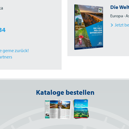
Die Wel
ka
Europa · A
Jetzt b
34
ie gerne zurück!
artners
Kataloge bestellen