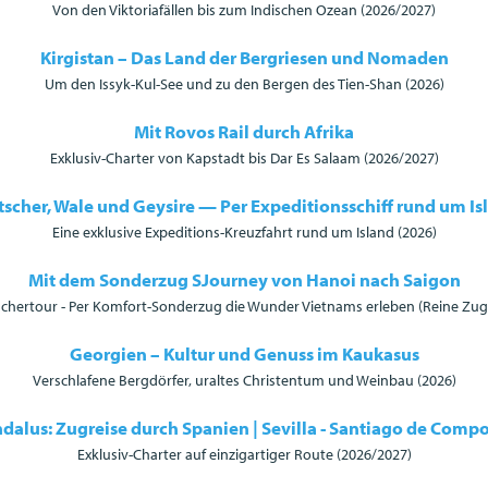
Von den Viktoriafällen bis zum Indischen Ozean (2026/2027)
Kirgistan – Das Land der Bergriesen und Nomaden
Um den Issyk-Kul-See und zu den Bergen des Tien-Shan (2026)
Mit Rovos Rail durch Afrika
Exklusiv-Charter von Kapstadt bis Dar Es Salaam (2026/2027)
tscher, Wale und Geysire — Per Expeditionsschiff rund um Is
Eine exklusive Expeditions-Kreuzfahrt rund um Island (2026)
Mit dem Sonderzug SJourney von Hanoi nach Saigon
chertour - Per Komfort-Sonderzug die Wunder Vietnams erleben (Reine Zugr
Georgien – Kultur und Genuss im Kaukasus
Verschlafene Bergdörfer, uraltes Christentum und Weinbau (2026)
ndalus: Zugreise durch Spanien | Sevilla - Santiago de Compo
Exklusiv-Charter auf einzigartiger Route (2026/2027)