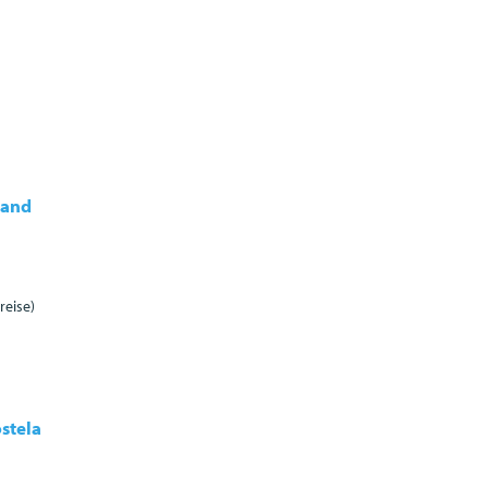
land
eise)
stela