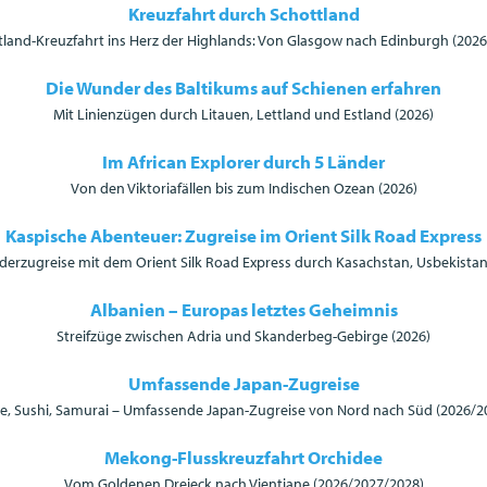
Kreuzfahrt durch Schottland
tland-Kreuzfahrt ins Herz der Highlands: Von Glasgow nach Edinburgh (2026
Die Wunder des Baltikums auf Schienen erfahren
Mit Linienzügen durch Litauen, Lettland und Estland (2026)
Im African Explorer durch 5 Länder
Von den Viktoriafällen bis zum Indischen Ozean (2026)
Kaspische Abenteuer: Zugreise im Orient Silk Road Express
derzugreise mit dem Orient Silk Road Express durch Kasachstan, Usbekistan
Albanien – Europas letztes Geheimnis
Streifzüge zwischen Adria und Skanderbeg-Gebirge (2026)
Umfassende Japan-Zugreise
e, Sushi, Samurai – Umfassende Japan-Zugreise von Nord nach Süd (2026/2
Mekong-Flusskreuzfahrt Orchidee
Vom Goldenen Dreieck nach Vientiane (2026/2027/2028)