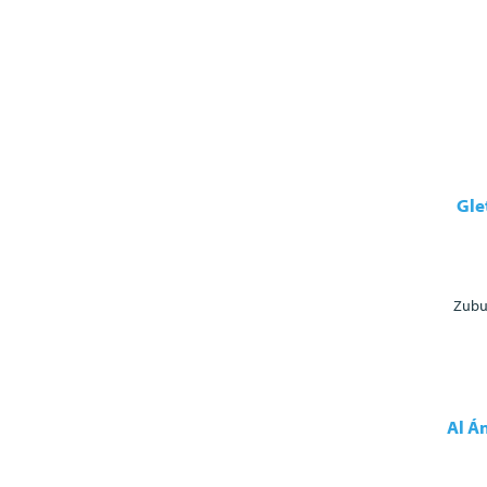
Gle
Zubu
Al Á