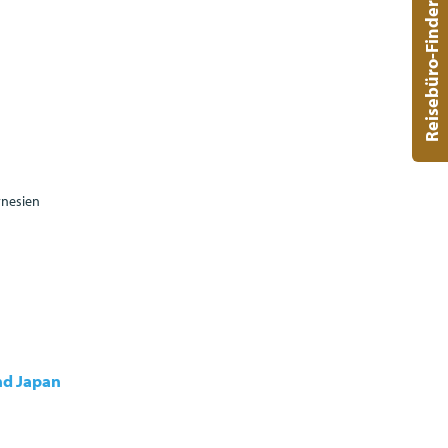
Reisebüro-Finder
ynesien
nd Japan