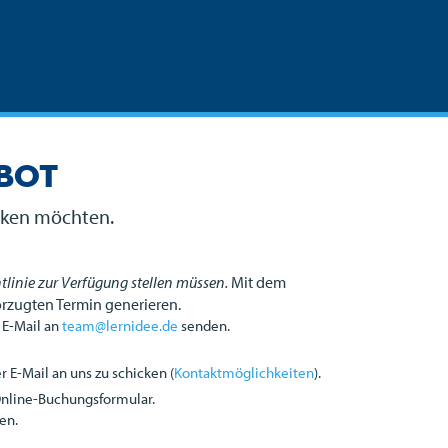
ebot
ecken möchten.
tlinie zur Verfügung stellen müssen.
Mit dem
orzugten Termin generieren.
 E-Mail an
team@lernidee.de
senden.
 E-Mail an uns zu schicken (
Kontaktmöglichkeiten
).
Online-Buchungsformular.
en.