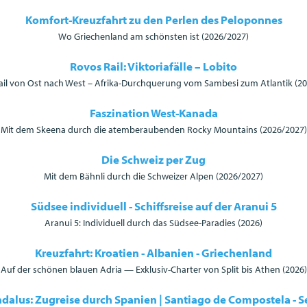
Komfort-Kreuzfahrt zu den Perlen des Peloponnes
Wo Griechenland am schönsten ist (2026/2027)
Rovos Rail: Viktoriafälle – Lobito
il von Ost nach West – Afrika-Durchquerung vom Sambesi zum Atlantik (2
Faszination West-Kanada
Mit dem Skeena durch die atemberaubenden Rocky Mountains (2026/2027)
Die Schweiz per Zug
Mit dem Bähnli durch die Schweizer Alpen (2026/2027)
Südsee individuell - Schiffsreise auf der Aranui 5
Aranui 5: Individuell durch das Südsee-Paradies (2026)
Kreuzfahrt: Kroatien - Albanien - Griechenland
Auf der schönen blauen Adria — Exklusiv-Charter von Split bis Athen (2026)
ndalus: Zugreise durch Spanien | Santiago de Compostela - Se