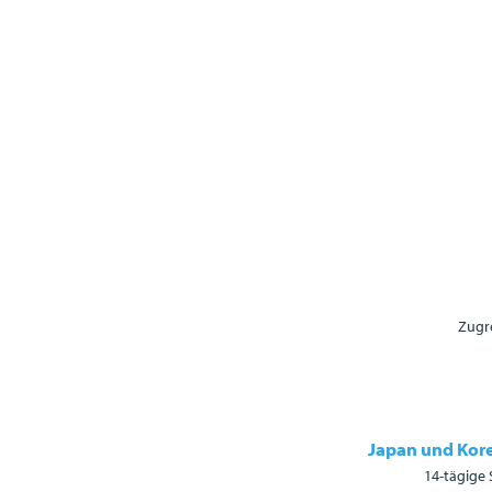
Zugre
Japan und Kore
14-tägige 