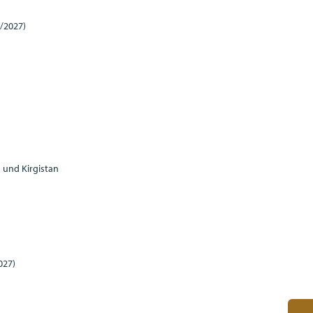
/2027)
 und Kirgistan
027)