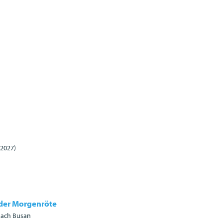
/2027)
 der Morgenröte
 nach Busan