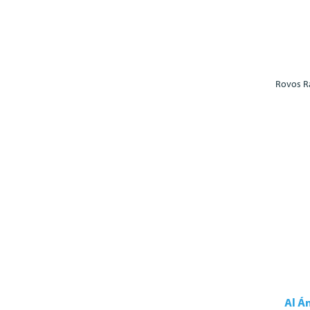
Rovos Ra
Al Á