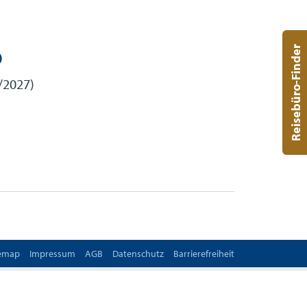
Reisebüro-Finder
)
/2027)
temap
Impressum
AGB
Datenschutz
Barrierefreiheit